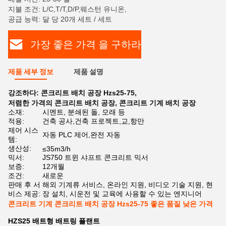
지불 조건: L/C,T/T,D/P,웨스턴 유니온,
공급 능력: 달 당 20개 세트 / 세트
가장 좋은 가격 을 구하라
제품 세부 정보
제품 설명
강조하다:
콘크리트 배치 공장 Hzs25-75
,
저렴한 가격의 콘크리트 배치 공장
,
콘크리트 기계 배치 공장
소재:
시멘트, 분쇄된 돌, 모래 등
적용:
건축 공사,건축 프로젝트,교,항만
제어 시스
자동 PLC 제어,완전 자동
템:
생산성:
≤35m3/h
믹서:
JS750 트윈 샤프트 콘크리트 믹서
보증:
12개월
조건:
새로운
판매 후 서
해외 기계류 서비스, 온라인 지원, 비디오 기술 지원, 현
비스 제공:
장 설치, 시운전 및 교육에 사용할 수 있는 엔지니어
콘크리트 기계 콘크리트 배치 공장 Hzs25-75 좋은 품질 낮은 가격
HZS25 배트형 배트링 플랜트