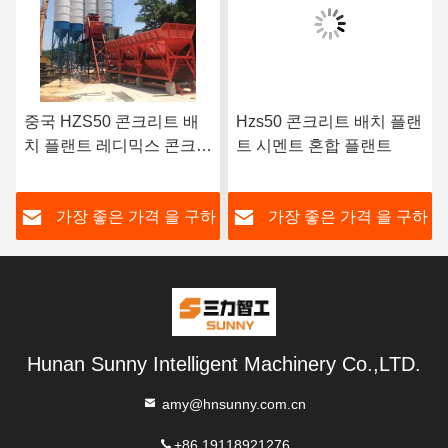
중국 HZS50 콘크리트 배
Hzs50 콘크리트 배치 플랜
치 플랜트 레디믹스 콘크리
트 시멘트 혼합 플랜트
트 믹서 플랜트 가격
하
가장 좋은 가격 을 구하
가장 좋은 가격 을 구하
라
라
Hunan Sunny Intelligent Machinery Co.,LTD.
amy@hnsunny.com.cn
+86 19118921276