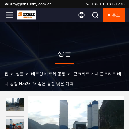
amy@hnsunny.com.cn
+86 19118921276
따옴표
상품
집
>
상품
>
배트형 배트화 공장
>
콘크리트 기계 콘크리트 배
치 공장 Hzs25-75 좋은 품질 낮은 가격