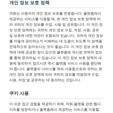
개인 정보 보호 정책
저희는 사용자의 개인 정보 보호를 존중합니다. 플랫폼에서
제공하는 서비스를 이용할 때, 본 개인 정보 보호 정책에 따
라 귀하의 개인 정보를 수집, 사용 및 공유합니다. 이 개인 정
보 보호 정책에는 귀하의 개인 정보 수집, 저장, 사용, 공유
및 보호에 대한 약관이 포함되어 있습니다. 귀하의 개인 정보
를 어떻게 관리하는지 이해하는 데 도움이 되도록 이 정책을
전체적으로 읽어보시는 것이 좋습니다. 이 개인 정보 보호 정
책에 대해 궁금한 점이 있으면 플랫폼에 게시된 연락처 정보
를 통해 문의하실 수 있습니다. 이 개인 정보 보호 정책의 내
용에 동의하지 않으시면 즉시 플랫폼 서비스 사용을 중단해
야 합니다. 플랫폼의 서비스를 계속 사용함으로써 귀하는 본
개인 정보 보호 정책에 따라 귀하의 정보를 적법하게 수집,
사용, 저장 및 공유하는 데 동의하는 것입니다.
쿠키 사용
더 쉬운 접근 경험을 제공하기 위해, 저희 플랫폼 관련 웹사
이트를 방문하거나 플랫폼에서 제공하는 서비스를 이용할