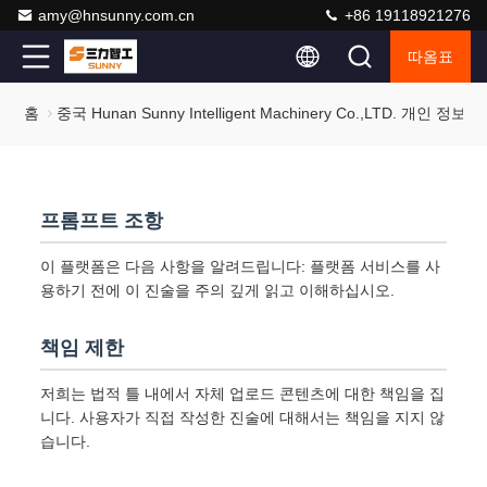
amy@hnsunny.com.cn
+86 19118921276
따옴표
홈
중국 Hunan Sunny Intelligent Machinery Co.,LTD. 개인 정보 
프롬프트 조항
이 플랫폼은 다음 사항을 알려드립니다: 플랫폼 서비스를 사
용하기 전에 이 진술을 주의 깊게 읽고 이해하십시오.
책임 제한
저희는 법적 틀 내에서 자체 업로드 콘텐츠에 대한 책임을 집
니다. 사용자가 직접 작성한 진술에 대해서는 책임을 지지 않
습니다.