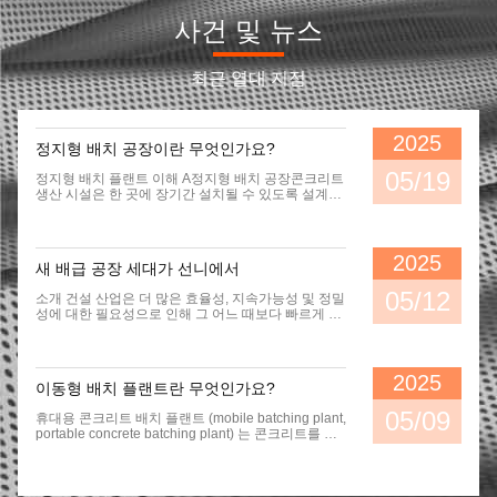
전 혼합 아스팔트 공장 80t/H 정지 아스팔트 혼합 공장
사건 및 뉴스
랩 아스팔트 핫 믹스 플랜트 용량 80t/h
최근 열대 지점
80tph 아스팔트 혼합 공장
정지 아스팔트 팩 믹스 플랜트 기계 프로세스
2025
정지형 배치 공장이란 무엇인가요?
비텀 아스팔트 팩 믹스 플랜트 제조자 아스팔트 믹스 머신
05/19
정지형 배치 플랜트 이해 A정지형 배치 공장콘크리트
생산 시설은 한 곳에 장기간 설치될 수 있도록 설계되
도로 건설용 80TpH 아스팔트 핫 믹스 배치 공장
었습니다. 유연성과 쉽게 이동할 수 있도록 설계된 이
동형 배치 공장과는 달리,정지식물은 고도 및 장기 생
산을 위해 설계되었습니다.. 이 플랜트는 일반적으로
80톤/시간 아스팔트 콘크리트 혼합 공장 공급자
다리, 덤비, 터널 또는 초고층 건물과 같은 대형 건설
2025
새 배급 공장 세대가 선니에서
현장이나 그 근처에 설치됩니다.대규모 콘크리트 양
80TPH 고정형 팩 믹스 아스팔트 믹스 플랜트 기계 제조업체
이 일관성 있고 안정적으로 필요한 곳. 시멘트 실로와
05/12
소개 건설 산업은 더 많은 효율성, 지속가능성 및 정밀
함께 콘크리트 배치 공장, 또한 팩 플랜트 (batch
성에 대한 필요성으로 인해 그 어느 때보다 빠르게 발
plant) 로도 알려져 있으며, 콘크리트를 형성하기 위해
80TPH 대량 혼합 아스팔트 플랜트 비텀 대량 혼합 플랜트 제조업체
전하고 있습니다.햇빛, 건설 기계 및 혁신의 신뢰받는
다양한 재료를 결합하는 장비입니다. 이러한 입력물
이름입니다.새로운 세대의 배급 공장콘크리트 생산
중 일부는 물, 공기, 첨가물, 모래, 합물 (암석, 자갈
120TpH 고정 아스팔트 핫 믹스 플랜트 배치 플랜트
기술에서의 도약. 무슨 일이야? 새니의 최신 세대의
등), 날아가는 재,실리카 연소시멘트 실로와 콘크리트
배팅 플랜트는 단지 업그레이드된 것이 아니라 콘크
2025
배치 공장에는 다양한 부품과 액세서리가있을 수 있
이동형 배치 플랜트란 무엇인가요?
리트 혼합, 관리 및 공급 방식에 대한 완전한 재현상입
용량 120TPH 바스팔트 콘크리트 혼합 공장
습니다.시멘트 팩터, 조립물 덩어리, 컨베이어, 광선
니다.이 새로운 라인업이 게임 변경을 만드는 몇 가지
스택, 조립물 덩어리, 시멘트 덩어리, 히터, 쿨러, 시멘
05/09
휴대용 콘크리트 배치 플랜트 (mobile batching plant,
뛰어난 특징입니다: 1.고급 자동화 우리의 새로운 공
트 실로, 조립물 덩어리 공장 통제 및 먼지 수집기.시
정지 아스팔트 혼합 공장 엔지니어 120TPH
portable concrete batching plant) 는 콘크리트를 형
장은 최첨단 자동화 시스템을 갖추고 있습니다. 이는
멘트 실로와 함께 콘크리트 배치 공장에는 다섯 가지
성하기 위해 다양한 성분을 결합하는 시설이다. 이러
일관된 혼합 품질을 보장하고, 인간 오류를 줄이고,모
주요 시스템이 있습니다: 혼합 호스트, 재료 무게 시스
한 성분은 일반적으로 물, 공기, 시멘트,산재 (광암
든 단계는 지능형 소프트웨어에 의해 제어됩니다.. 2.
판매용 아스팔트 랩팅 플랜트 LB2000 아스팔트 랩팅 플랜트 아스팔트 혼합 기계
템, 재료 운송 시스템, 재료 저장 시스템,제어 시스템
등), 자갈 또는 분쇄 된 돌) 및 첨가물 (콘크리트의 특
에너지 효율성 지속가능성을 염두에 두고 설계된 새
및 기타 보조 시설.시멘트 실로와 함께 고정 된 콘크리
성을 변화시키기 위해 첨가 된 화학물질). 정지식물과