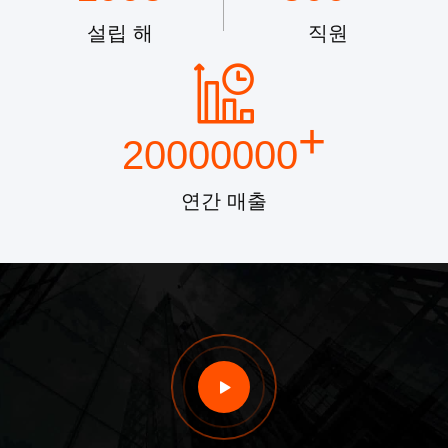
설립 해
직원
+
20000000
연간 매출