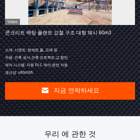
Video
콘크리트 팩팅 플랜트 강철 구조 대형 체시 60m3
소재: 시멘트, 분쇄된 돌, 모래 등
적용: 건축 공사,건축 프로젝트,교,항만
제어 시스템: 자동 PLC 제어,완전 자동
생산성: ≤60m3/h
지금 연락하세요
우리 에 관한 것