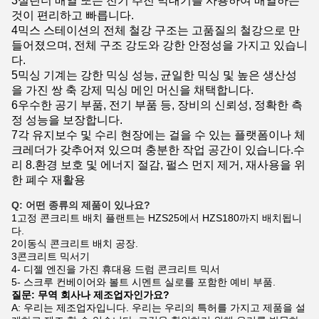
3실린더 배열 또는 전기 추진 막대기를 사용하여 배열하는
것이 편리하고 빠릅니다.
4믹스 스테이션의 전체 철강 구조는 고품질의 철강으로 만
들어졌으며, 전체 구조 강도와 강한 안정성을 가지고 있습니
다.
5믹싱 기계는 강한 믹싱 성능, 균일한 믹싱 및 높은 생산성
을 가진 쌍 축 강제 믹싱 메인 머신을 채택합니다.
6우수한 공기 부품, 전기 부품 등, 장비의 신뢰성, 정확한 측
정 성능을 보장합니다.
7각 유지보수 및 수리 현장에는 걸을 수 있는 플랫폼이나 체
크레더가 갖추어져 있으며 충분한 작업 공간이 있습니다.
수
리 8.환경 보호 및 에너지 절감, 펄스 먼지 제거, 재사용을 위
한 폐수 재활용
Q: 어떤 종류의 제품이 있나요?
1고정 콘크리트 배치 플랜트는 HZS25에서 HZS180까지 배치됩니
다.
2이동식 콘크리트 배치 공장.
3콘크리트 믹서기
4- 디젤 엔진을 가진 휴대용 드럼 콘크리트 믹서
5- 스크루 컨베이어와 볼트 시멘트 실로를 포함한 예비 부품.
질문: 무역 회사나 제조업자인가요?
A: 우리는 제조업자입니다. 우리는 우리의 특허를 가지고 제품을 설