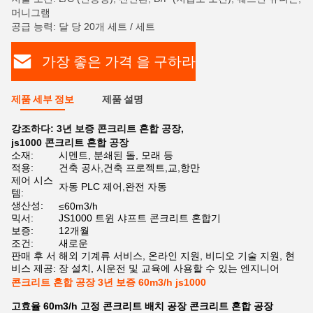
머니그램
공급 능력: 달 당 20개 세트 / 세트
가장 좋은 가격 을 구하라
제품 세부 정보
제품 설명
강조하다:
3년 보증 콘크리트 혼합 공장
,
js1000 콘크리트 혼합 공장
소재:
시멘트, 분쇄된 돌, 모래 등
적용:
건축 공사,건축 프로젝트,교,항만
제어 시스
자동 PLC 제어,완전 자동
템:
생산성:
≤60m3/h
믹서:
JS1000 트윈 샤프트 콘크리트 혼합기
보증:
12개월
조건:
새로운
판매 후 서
해외 기계류 서비스, 온라인 지원, 비디오 기술 지원, 현
비스 제공:
장 설치, 시운전 및 교육에 사용할 수 있는 엔지니어
콘크리트 혼합 공장 3년 보증 60m3/h js1000
고효율 60m3/h 고정 콘크리트 배치 공장 콘크리트 혼합 공장